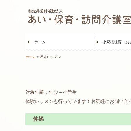
ホーム
小規模保育 あ
ホーム
課外レッスン
保育の様子
入園案内
対象年齢：年少～小学生
体験レッスンも行っています！お気軽にお問い合
体操