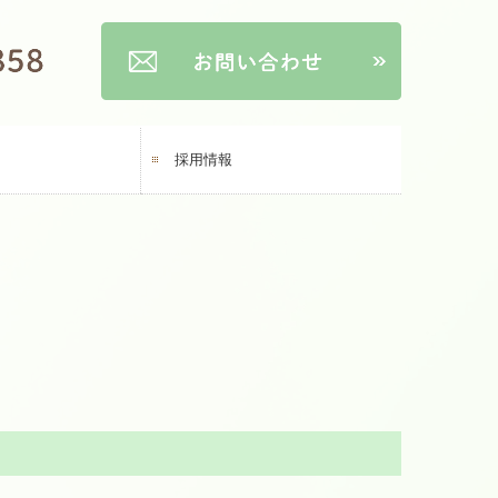
ン
採用情報
募集要項（正社員）
募集要項（パート）