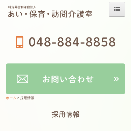
ホーム
小規模保育 あい保育（大和田）
保育の様子
入園案内
あいキッズ児童クラブ
課外レッスン
ホーム
採用情報
採用情報
採用情報
募集要項（正社員）
募集要項（パート）